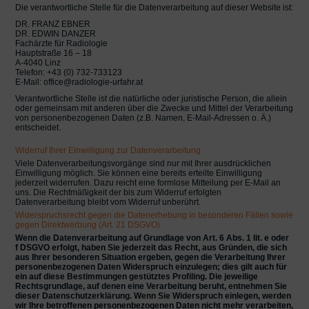
Die verantwortliche Stelle für die Datenverarbeitung auf dieser Website ist:
DR. FRANZ EBNER
DR. EDWIN DANZER
Fachärzte für Radiologie
Hauptstraße 16 – 18
A-4040 Linz
Telefon: +43 (0) 732-733123
E-Mail: office@radiologie-urfahr.at
Verantwortliche Stelle ist die natürliche oder juristische Person, die allein
oder gemeinsam mit anderen über die Zwecke und Mittel der Verarbeitung
von personenbezogenen Daten (z.B. Namen, E-Mail-Adressen o. Ä.)
entscheidet.
Widerruf Ihrer Einwilligung zur Datenverarbeitung
Viele Datenverarbeitungsvorgänge sind nur mit Ihrer ausdrücklichen
Einwilligung möglich. Sie können eine bereits erteilte Einwilligung
jederzeit widerrufen. Dazu reicht eine formlose Mitteilung per E-Mail an
uns. Die Rechtmäßigkeit der bis zum Widerruf erfolgten
Datenverarbeitung bleibt vom Widerruf unberührt.
Widerspruchsrecht gegen die Datenerhebung in besonderen Fällen sowie
gegen Direktwerbung (Art. 21 DSGVO)
Wenn die Datenverarbeitung auf Grundlage von Art. 6 Abs. 1 lit. e oder
f DSGVO erfolgt, haben Sie jederzeit das Recht, aus Gründen, die sich
aus Ihrer besonderen Situation ergeben, gegen die Verarbeitung Ihrer
personenbezogenen Daten Widerspruch einzulegen; dies gilt auch für
ein auf diese Bestimmungen gestütztes Profiling. Die jeweilige
Rechtsgrundlage, auf denen eine Verarbeitung beruht, entnehmen Sie
dieser Datenschutzerklärung. Wenn Sie Widerspruch einlegen, werden
wir Ihre betroffenen personenbezogenen Daten nicht mehr verarbeiten,