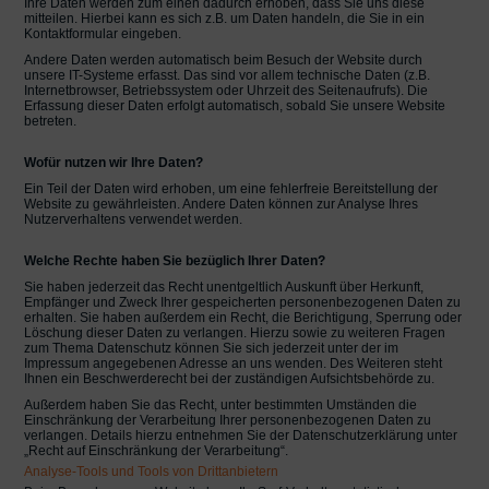
Ihre Daten werden zum einen dadurch erhoben, dass Sie uns diese
mitteilen. Hierbei kann es sich z.B. um Daten handeln, die Sie in ein
MAMMOGRAPHIE
Kontaktformular eingeben.
Andere Daten werden automatisch beim Besuch der Website durch
COMPUTERTOMOGRAPHIE
unsere IT-Systeme erfasst. Das sind vor allem technische Daten (z.B.
Internetbrowser, Betriebssystem oder Uhrzeit des Seitenaufrufs). Die
Erfassung dieser Daten erfolgt automatisch, sobald Sie unsere Website
KNOCHENDICHTE
betreten.
WIR ÜBER UNS
Wofür nutzen wir Ihre Daten?
TEAM RADIOLOGIE URFAHR
Ein Teil der Daten wird erhoben, um eine fehlerfreie Bereitstellung der
Website zu gewährleisten. Andere Daten können zur Analyse Ihres
Nutzerverhaltens verwendet werden.
IMPRESSUM
Welche Rechte haben Sie bezüglich Ihrer Daten?
DATENSCHUTZ
Sie haben jederzeit das Recht unentgeltlich Auskunft über Herkunft,
Empfänger und Zweck Ihrer gespeicherten personenbezogenen Daten zu
erhalten. Sie haben außerdem ein Recht, die Berichtigung, Sperrung oder
Löschung dieser Daten zu verlangen. Hierzu sowie zu weiteren Fragen
zum Thema Datenschutz können Sie sich jederzeit unter der im
Impressum angegebenen Adresse an uns wenden. Des Weiteren steht
Ihnen ein Beschwerderecht bei der zuständigen Aufsichtsbehörde zu.
Außerdem haben Sie das Recht, unter bestimmten Umständen die
Einschränkung der Verarbeitung Ihrer personenbezogenen Daten zu
verlangen. Details hierzu entnehmen Sie der Datenschutzerklärung unter
„Recht auf Einschränkung der Verarbeitung“.
Analyse-Tools und Tools von Drittanbietern