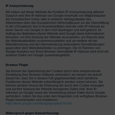
IP Anonymisierung
Wir haben auf dieser Website die Funktion IP-Anonymisierung aktiviert.
Dadurch wird Ihre IP-Adresse von Google innerhalb von Mitgliedstaaten
der Europäischen Union oder in anderen Vertragsstaaten des
Abkommens über den Europäischen Wirtschaftsraum vor der Übermittlung
in die USA gekürzt. Nur in Ausnahmefällen wird die volle IP-Adresse an
einen Server von Google in den USA übertragen und dort gekürzt. Im
Auftrag des Betreibers dieser Website wird Google diese Informationen
benutzen, um Ihre Nutzung der Website auszuwerten, um Reports über
die Websiteaktivitäten zusammenzustellen und um weitere mit der
Websitenutzung und der Internetnutzung verbundene Dienstleistungen
gegenüber dem Websitebetreiber zu erbringen. Die im Rahmen von
Google Analytics von Ihrem Browser übermittelte IP-Adresse wird nicht mit
anderen Daten von Google zusammengeführt.
Browser Plugin
Sie können die Speicherung der Cookies durch eine entsprechende
Einstellung Ihrer Browser-Software verhindern; wir weisen Sie jedoch
darauf hin, dass Sie in diesem Fall gegebenenfalls nicht sämtliche
Funktionen dieser Website vollumfänglich werden nutzen können. Sie
können darüber hinaus die Erfassung der durch den Cookie erzeugten
und auf Ihre Nutzung der Website bezogenen Daten (inkl. Ihrer IP-
Adresse) an Google sowie die Verarbeitung dieser Daten durch Google
verhindern, indem Sie das unter dem folgenden Link verfügbare Browser-
Plugin herunterladen und installieren:
https://tools.google.com/dlpage/gaoptout?hl=de
.
Widerspruch gegen Datenerfassung