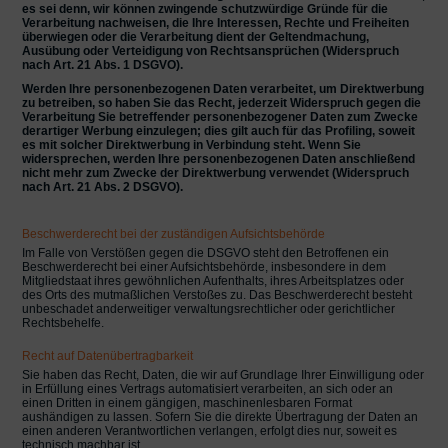
es sei denn, wir können zwingende schutzwürdige Gründe für die
Verarbeitung nachweisen, die Ihre Interessen, Rechte und Freiheiten
überwiegen oder die Verarbeitung dient der Geltendmachung,
Ausübung oder Verteidigung von Rechtsansprüchen (Widerspruch
nach Art. 21 Abs. 1 DSGVO).
Werden Ihre personenbezogenen Daten verarbeitet, um Direktwerbung
zu betreiben, so haben Sie das Recht, jederzeit Widerspruch gegen die
Verarbeitung Sie betreffender personenbezogener Daten zum Zwecke
derartiger Werbung einzulegen; dies gilt auch für das Profiling, soweit
es mit solcher Direktwerbung in Verbindung steht. Wenn Sie
widersprechen, werden Ihre personenbezogenen Daten anschließend
nicht mehr zum Zwecke der Direktwerbung verwendet (Widerspruch
nach Art. 21 Abs. 2 DSGVO).
Beschwerderecht bei der zuständigen Aufsichtsbehörde
Im Falle von Verstößen gegen die DSGVO steht den Betroffenen ein
Beschwerderecht bei einer Aufsichtsbehörde, insbesondere in dem
Mitgliedstaat ihres gewöhnlichen Aufenthalts, ihres Arbeitsplatzes oder
des Orts des mutmaßlichen Verstoßes zu. Das Beschwerderecht besteht
unbeschadet anderweitiger verwaltungsrechtlicher oder gerichtlicher
Rechtsbehelfe.
Recht auf Datenübertragbarkeit
Sie haben das Recht, Daten, die wir auf Grundlage Ihrer Einwilligung oder
in Erfüllung eines Vertrags automatisiert verarbeiten, an sich oder an
einen Dritten in einem gängigen, maschinenlesbaren Format
aushändigen zu lassen. Sofern Sie die direkte Übertragung der Daten an
einen anderen Verantwortlichen verlangen, erfolgt dies nur, soweit es
technisch machbar ist.