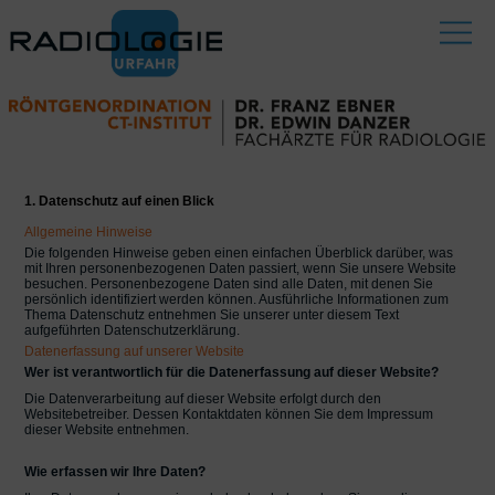
Menu
Datenschutzerklärung
HOME
1. Datenschutz auf einen Blick
Allgemeine Hinweise
KONTAKT - ORDINATIONSZEITEN
Die folgenden Hinweise geben einen einfachen Überblick darüber, was
mit Ihren personenbezogenen Daten passiert, wenn Sie unsere Website
SO KOMMEN SIE ZU UNS
besuchen. Personenbezogene Daten sind alle Daten, mit denen Sie
persönlich identifiziert werden können. Ausführliche Informationen zum
Thema Datenschutz entnehmen Sie unserer unter diesem Text
BEFUND-DOWNLOAD - BILDEINSICHT
aufgeführten Datenschutzerklärung.
Datenerfassung auf unserer Website
PATIENTENVORBEREITUNG
Wer ist verantwortlich für die Datenerfassung auf dieser Website?
Die Datenverarbeitung auf dieser Website erfolgt durch den
AKTUELLE INFOS
Websitebetreiber. Dessen Kontaktdaten können Sie dem Impressum
dieser Website entnehmen.
RÖNTGEN - DURCHLEUCHTUNG
Wie erfassen wir Ihre Daten?
ULTRASCHALL