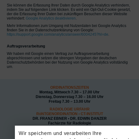
Sie können die Erfassung Ihrer Daten durch Google Analytics verhindern,
indem Sie auf folgenden Link klicken. Es wird ein Opt-Out-Cookie gesetzt,
der die Erfassung Ihrer Daten bei zukünftigen Besuchen dieser Website
verhindert:
Google Analytics deaktivieren
.
Mehr Informationen zum Umgang mit Nutzerdaten bei Google Analytics
finden Sie in der Datenschutzerklärung von Google:
https://support.google.com/analytics/answer/6004245?hl=de
.
Auftragsverarbeitung
Wir haben mit Google einen Vertrag zur Auftragsverarbeitung
abgeschlossen und setzen die strengen Vorgaben der deutschen
Datenschutzbehörden bei der Nutzung von Google Analytics vollständig
um.
ORDINATIONSZEITEN
Montag, Mittwoch 7.30 – 17.00 Uhr
Dienstag, Donnerstag 7.30 – 16.00 Uhr
Freitag 7.30 – 13.00 Uhr
RADIOLOGIE URFAHR
RöNTGENORDINATION • CT-INSTITUT
DR. FRANZ EBNER • DR. EDWIN DANZER
Fachärzte für Radiologie
Impressum
Wir speichern und verarbeiten Ihre
Datenschutz